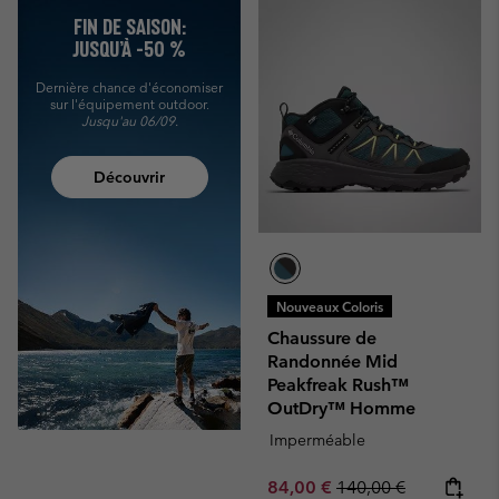
FIN DE SAISON:
JUSQU’À -50 %
Dernière chance d'économiser
sur l'équipement outdoor.
Jusqu'au 06/09.
Découvrir
Nouveaux Coloris
Chaussure de
Randonnée Mid
Peakfreak Rush™
OutDry™ Homme
Imperméable
Sale price:
Regular price:
84,00 €
140,00 €