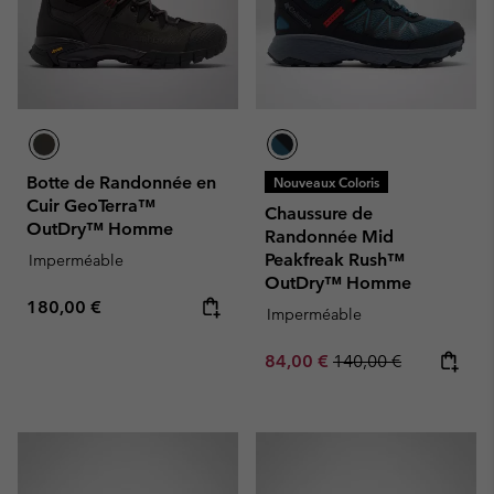
Botte de Randonnée en
Nouveaux Coloris
Cuir GeoTerra™
Chaussure de
OutDry™ Homme
Randonnée Mid
Peakfreak Rush™
Imperméable
OutDry™ Homme
Regular price:
180,00 €
Imperméable
Sale price:
Regular price:
84,00 €
140,00 €