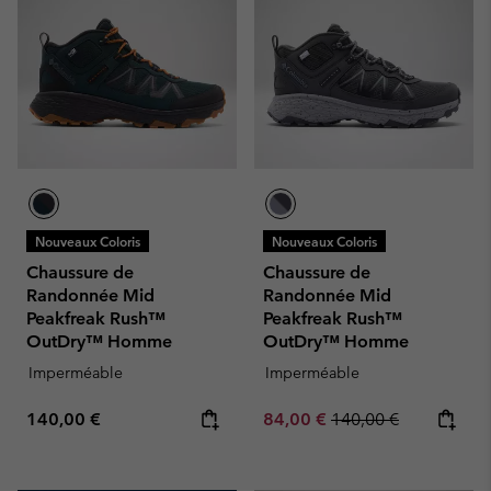
Nouveaux Coloris
Nouveaux Coloris
Chaussure de
Chaussure de
Randonnée Mid
Randonnée Mid
Peakfreak Rush™
Peakfreak Rush™
OutDry™ Homme
OutDry™ Homme
Imperméable
Imperméable
Regular price:
Sale price:
Regular price:
140,00 €
84,00 €
140,00 €