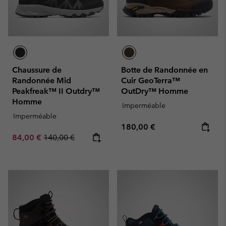
Chaussure de
Botte de Randonnée en
Randonnée Mid
Cuir GeoTerra™
Peakfreak™ II Outdry™
OutDry™ Homme
Homme
Imperméable
Imperméable
Regular price:
180,00 €
Sale price:
Regular price:
84,00 €
140,00 €