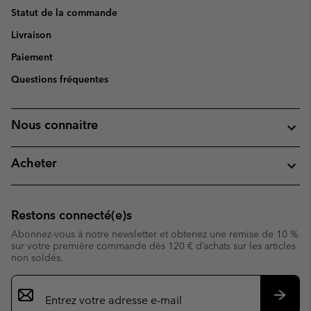
Statut de la commande
Livraison
Paiement
Questions fréquentes
Nous connaitre
Acheter
Restons connecté(e)s
Abonnez-vous à notre newsletter et obtenez une remise de 10 %
sur votre première commande dès 120 € d’achats sur les articles
non soldés.
Inscription
par
e-
S’abo