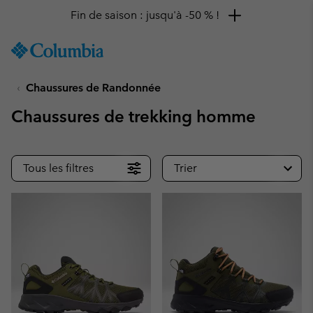
Fin de saison : jusqu'à -50 % !
SKIP
Columbia
TO
Sportswear
CONTENT
Chaussures de Randonnée
SKIP
TO
Chaussures de trekking homme
MAIN
NAV
SKIP
Tous les filtres
Trier
TO
SEARCH