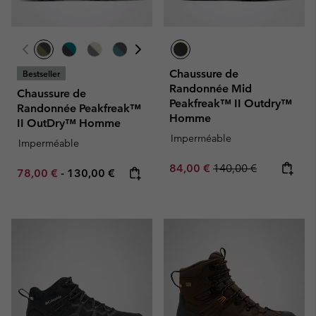
Chaussure de
Bestseller
Randonnée Mid
Chaussure de
Peakfreak™ II Outdry™
Randonnée Peakfreak™
Homme
II OutDry™ Homme
Imperméable
Imperméable
Sale price:
Regular price:
84,00 €
140,00 €
Minimum sale price:
Maximum price:
78,00 €
-
130,00 €