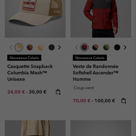
Nouveaux Coloris
Nouveaux Coloris
Casquette Snapback
Veste de Randonnée
Columbia Mesh™
Softshell Ascender™
Unisexe
Homme
Coup-vent
Minimum sale price:
Maximum price:
24,00 €
-
30,00 €
Minimum sale price:
Maximum price:
70,00 €
-
100,00 €