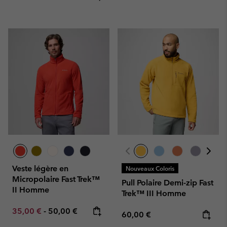
Veste légère en
Nouveaux Coloris
Micropolaire Fast Trek™
Pull Polaire Demi-zip Fast
II Homme
Trek™ III Homme
Minimum sale price:
Maximum price:
35,00 €
-
50,00 €
Regular price:
60,00 €