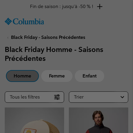
Remise de 10 % à saisir
SKIP
Columbia
TO
Sportswear
CONTENT
Black Friday - Saisons Précédentes
SKIP
TO
Black Friday Homme - Saisons
MAIN
NAV
Précédentes
SKIP
TO
Homme
Femme
Enfant
SEARCH
Tous les filtres
Trier