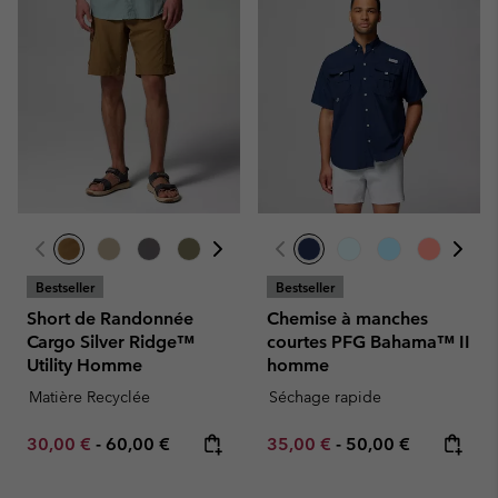
Bestseller
Bestseller
Short de Randonnée
Chemise à manches
Cargo Silver Ridge™
courtes PFG Bahama™ II
Utility Homme
homme
Matière Recyclée
Séchage rapide
Minimum sale price:
Maximum price:
Minimum sale price:
Maximum price:
30,00 €
-
60,00 €
35,00 €
-
50,00 €