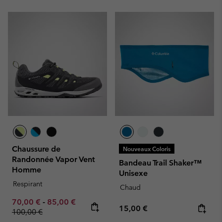
Chaussure de
Nouveaux Coloris
Randonnée Vapor Vent
Bandeau Trail Shaker™
Homme
Unisexe
Respirant
Chaud
Minimum sale price:
Maximum sale price:
Regular price:
70,00 €
-
85,00 €
Regular price:
15,00 €
100,00 €