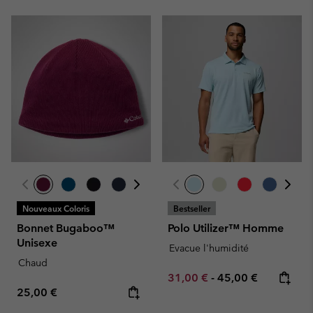
Nouveaux Coloris
Bestseller
Bonnet Bugaboo™
Polo Utilizer™ Homme
Unisexe
Evacue l'humidité
Chaud
Minimum sale price:
Maximum price:
31,00 €
-
45,00 €
Regular price:
25,00 €