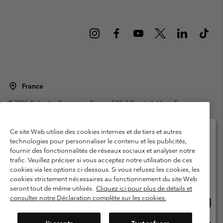
France
©
2026
Columbia Sportswear Europe SAS. 5 Rue de la Haye, Espace
Européen de l'entreprise 67300 Schiltigheim, France. Tous droits réservés.
Conditions d'utilisation
Conditions Générales de Vente
Ce site Web utilise des cookies internes et de tiers et autres
Garanties Légales
Politique de confidentialité
technologies pour personnaliser le contenu et les publicités,
fournir des fonctionnalités de réseaux sociaux et analyser notre
Veuillez sélectionner votre pays d’expédition et
Conditions d'utilisation - Membres
trafic. Veuillez préciser si vous acceptez notre utilisation de ces
votre langue
cookies via les options ci-dessous. Si vous refusez les cookies, les
Conditions D'utilisation - Contenu généré par l'utilisateur
Impressum
Achats en ligne disponibles
cookies strictement nécessaires au fonctionnement du site Web
Cookies
Public CBCR
seront tout de même utilisés.
Cliquez ici pour plus de détails et
consulter notre Déclaration complète sur les cookies.
Achat
United States
en
Service client: Lun - Sam de 9h à 13h et de 14h à 18h
(+)33159500000
ligne