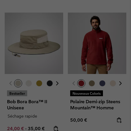
Bestseller
Nouveaux Coloris
Bob Bora Bora™ II
Polaire Demi-zip Steens
Unisexe
Mountain™ Homme
Séchage rapide
Regular price:
50,00 €
Minimum sale price:
Maximum price:
24,00 €
-
35,00 €