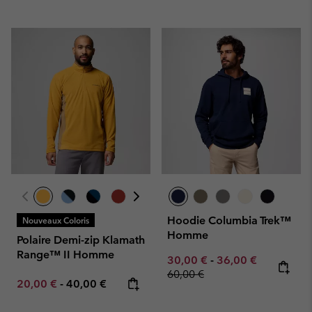
Hoodie Columbia Trek™
Nouveaux Coloris
Homme
Polaire Demi-zip Klamath
Range™ II Homme
Minimum sale price:
Maximum sale pric
Regular pr
30,00 €
-
36,00 €
60,00 €
Minimum sale price:
Maximum price:
20,00 €
-
40,00 €