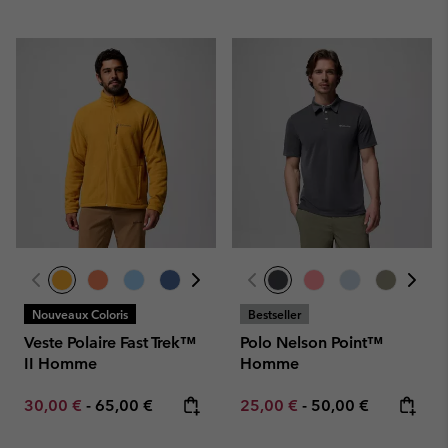
Nouveaux Coloris
Bestseller
Veste Polaire Fast Trek™
Polo Nelson Point™
II Homme
Homme
Minimum sale price:
Maximum price:
Minimum sale price:
Maximum price:
30,00 €
-
65,00 €
25,00 €
-
50,00 €