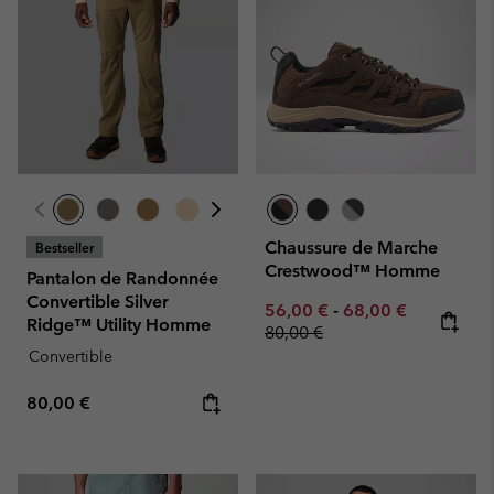
Chaussure de Marche
Bestseller
Crestwood™ Homme
Pantalon de Randonnée
Convertible Silver
Minimum sale price:
Maximum sale pric
Regular pr
56,00 €
-
68,00 €
Ridge™ Utility Homme
80,00 €
Convertible
Regular price:
80,00 €